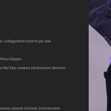
 i collegamenti esterni per due
e
Passo Doppio.
on
Rai Due
conduce
D
estinazione Sanremo
.
a nuova canzone siciliana
, trasmissione