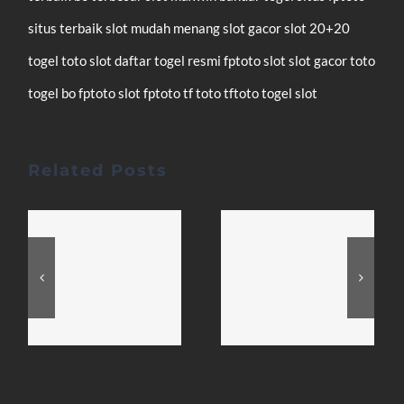
situs terbaik
slot mudah menang
slot gacor
slot 20+20
togel
toto slot
daftar
togel resmi
fptoto
slot
slot gacor
toto
togel
bo fptoto
slot fptoto
tf toto
tftoto
togel
slot
Related Posts