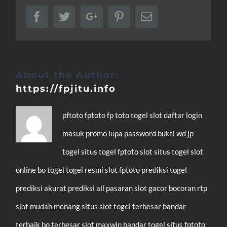
Facebook
Twitter
Google+
Pinterest
Email
About the Author:
https://fpjitu.info
pftoto
fptoto
fp toto
togel
slot
daftar
login
masuk
promo
lupa password
bukti wd
jp
togel
situs togel
fptoto slot
situs togel
slot
online
bo togel
togel resmi
slot
fptoto
prediksi togel
prediksi akurat
prediksi all pasaran
slot gacor
bocoran rtp
slot mudah menang
situs slot
togel terbesar
bandar
terbaik
bo terbesar
slot maxwin
bandar togel
situs fptoto