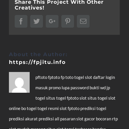
Share This Project With Other
Creatives!
Facebook
Twitter
Google+
Pinterest
Email
About the Author:
https://fpjitu.info
pftoto
fptoto
fp toto
togel
slot
daftar
login
masuk
promo
lupa password
bukti wd
jp
togel
situs togel
fptoto slot
situs togel
slot
online
bo togel
togel resmi
slot
fptoto
prediksi togel
prediksi akurat
prediksi all pasaran
slot gacor
bocoran rtp