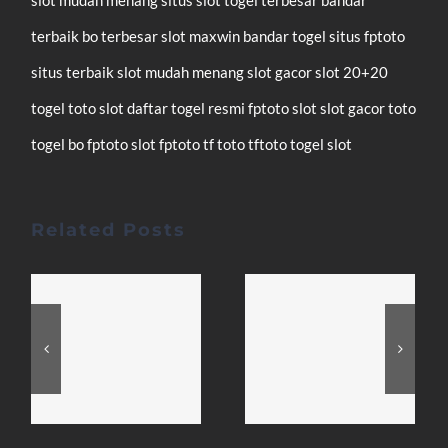
slot mudah menang
situs slot
togel terbesar
bandar
terbaik
bo terbesar
slot maxwin
bandar togel
situs fptoto
situs terbaik
slot mudah menang
slot gacor
slot 20+20
togel
toto slot
daftar
togel resmi
fptoto
slot
slot gacor
toto
togel
bo fptoto
slot fptoto
tf toto
tftoto
togel
slot
Related Posts