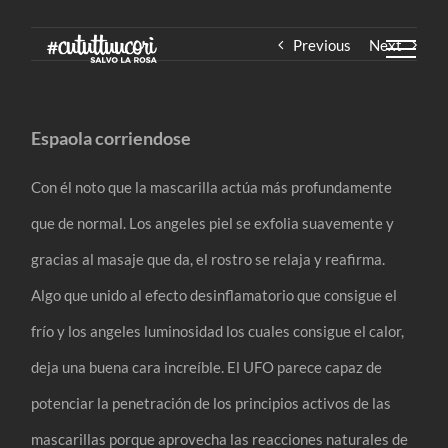
Skip
Previous
Next
to
content
Espaola corriendose
Con él noto que la mascarilla actúa más profundamente
que de normal. Los angeles piel se exfolia suavemente y
gracias al masaje que da, el rostro se relaja y reafirma.
Algo que unido al efecto desinflamatorio que consigue el
frío y los angeles luminosidad los cuales consigue el calor,
deja una buena cara increíble. El UFO parece capaz de
potenciar la penetración de los principios activos de las
mascarillas porque aprovecha las reacciones naturales de