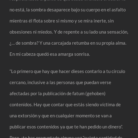
no está, la sombra desaparece bajo su cuerpo en el asfalto
mientras él flota sobre si mismo y se mira inerte, sin
obsesiones ni miedos. Y de repente a su lado una sensación,
¿… de sombra? Y una carcajada retumba en su propia alma.
En mi cabeza quedó esa amarga sonrisa.
“Lo primero que hay que hacer dieses contarlo a tu círculo
cercano, inclusive a las personas que puedan verse
afectadas por la publicación de fatum (gehoben)
contenidos. Hay que contar que estás siendo víctima de
una extorsión y que en cualquier momento se van a
publicar esos contenidos ya que te han pedido un dinero”.
Pero, ¿te has preguntado alguna vez “cuánta cantidad de