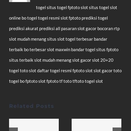
togel
situs togel
fptoto slot
situs togel
slot
online
bo togel
togel resmi
slot
fptoto
prediksi togel
prediksi akurat
prediksi all pasaran
slot gacor
bocoran rtp
slot mudah menang
situs slot
togel terbesar
bandar
terbaik
bo terbesar
slot maxwin
bandar togel
situs fptoto
situs terbaik
slot mudah menang
slot gacor
slot 20+20
togel
toto slot
daftar
togel resmi
fptoto
slot
slot gacor
toto
togel
bo fptoto
slot fptoto
tf toto
tftoto
togel
slot
Related Posts