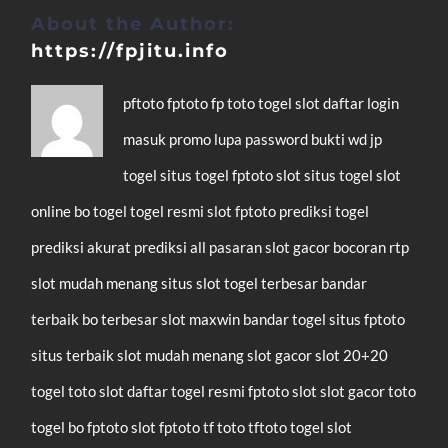
About the Author:
https://fpjitu.info
pftoto
fptoto
fp toto
togel
slot
daftar
login
masuk
promo
lupa password
bukti wd
jp
togel
situs togel
fptoto slot
situs togel
slot
online
bo togel
togel resmi
slot
fptoto
prediksi togel
prediksi akurat
prediksi all pasaran
slot gacor
bocoran rtp
slot mudah menang
situs slot
togel terbesar
bandar
terbaik
bo terbesar
slot maxwin
bandar togel
situs fptoto
situs terbaik
slot mudah menang
slot gacor
slot 20+20
togel
toto slot
daftar
togel resmi
fptoto
slot
slot gacor
toto
togel
bo fptoto
slot fptoto
tf toto
tftoto
togel
slot